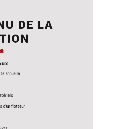
NU DE LA
TION
re
aux
ite annuelle
atériels
 d’un flotteur
lves