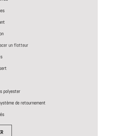
ues
ant
on
cer un flotteur
rs
sert
s polyester
 système de retournement
tés
ER