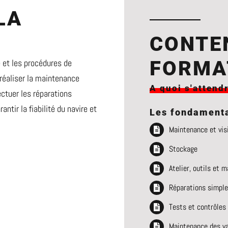
LA
:
CONTE
FORMA
 et les procédures de
réaliser la maintenance
A quoi s'attend
ectuer les réparations
antir la fiabilité du navire et
Les fondament
Maintenance et vis
Stockage
Atelier, outils et m
Réparations simples
Tests et contrôles
Maintenance des va