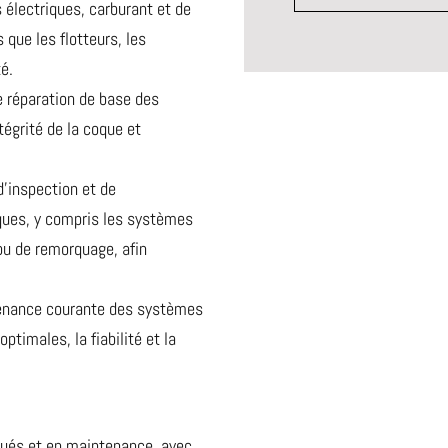
lectriques, carburant et de
 que les flotteurs, les
é.
de réparation de base des
ntégrité de la coque et
d’inspection et de
ques, y compris les systèmes
u de remorquage, afin
tenance courante des systèmes
ptimales, la fiabilité et la
ués et en maintenance, avec